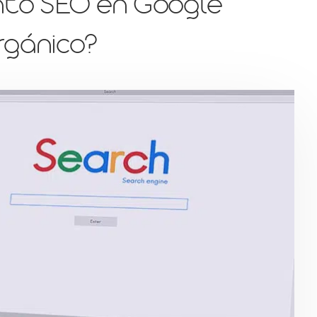
nto SEO en Google
rgánico?