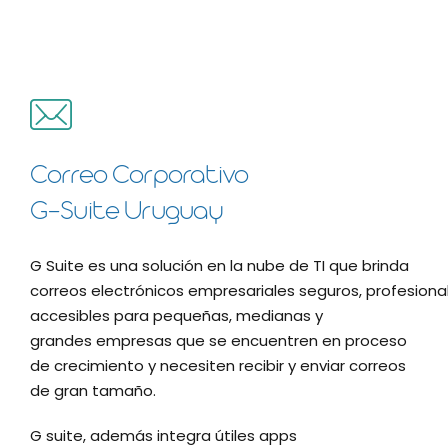
Correo Corporativo
G-Suite Uruguay
G Suite es una
solución
en la nube d
e
TI
que
brinda
c
orreo
s
electrónico
s
empresariales
seguro
s
,
profesiona
accesible
s
para
pequeñas
,
medianas
y
grandes
empresas
que se encuentren en proceso
de crecimiento
y
necesiten
recibir y enviar correos
de gran tamaño
.
G
suite, además integra
útiles
apps