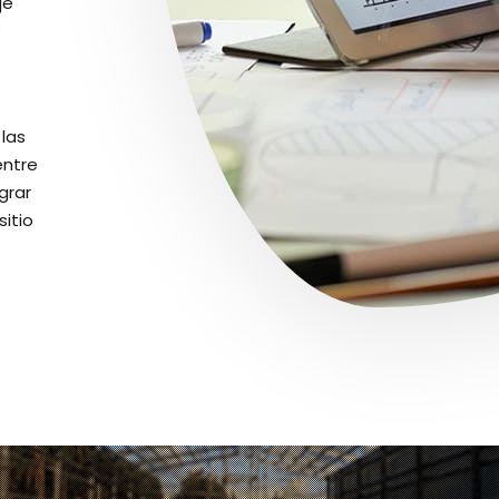
je
s
las
entre
grar
sitio