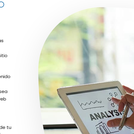
o
as
itio
enido
 sea
web
de tu