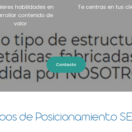
ieres habilidades en
Te centras en tus cl
rrollar contenido de
valor
Contacto
ipos de Posicionamiento S