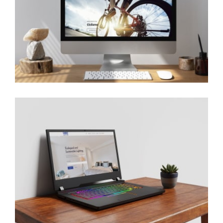
World
Sports
Ixec
Lighting