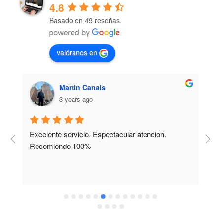
4.8
Basado en 49 reseñas.
valóranos en
Martin Canals
Car
3 years ago
3 ye
celente servicio. Espectacular atencion. 
Teníamos una
ecomiendo 100%
amigable par
principio fue
pesar de que
los contenid
disponibles y
motivarnos a 
página dinámi