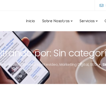
Inicio
Sobre Nosotros
Servicios
iltrando por: Sin categor
 Uruguay - ZionWeb Montevideo, Marketing Digital, SEO
S