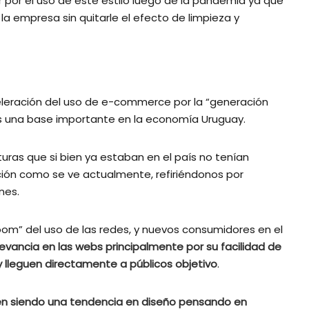
 por el uso de este estilo luego de la pandemia ya que
a empresa sin quitarle el efecto de limpieza y
eleración del uso de e-commerce por la “generación
os una base importante en la economía Uruguay.
ras que si bien ya estaban en el país no tenían
ación como se ve actualmente, refiriéndonos por
nes.
om” del uso de las redes, y nuevos consumidores en el
levancia en las webs principalmente por su facilidad de
 lleguen directamente a públicos objetivo
.
iguen siendo una tendencia en diseño pensando en