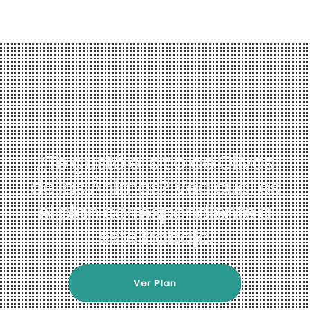
¿Te gustó el sitio de Olivos
de las Ánimas?
Vea cual es
el plan correspondiente a
este trabajo.
Ver Plan