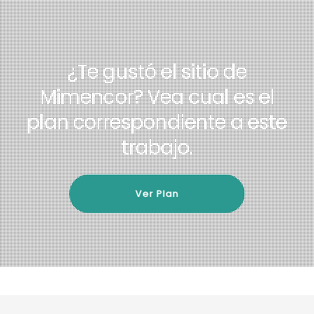
¿Te gustó el sitio de
Mimencor?
Vea cual es el
plan correspondiente a este
trabajo.
Ver Plan