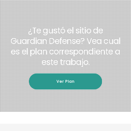
¿Te gustó el sitio de
Guardian Defense?
Vea cual
es el plan correspondiente a
este trabajo.
Ver Plan