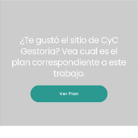
¿Te gustó el sitio de CyC
Gestoría?
Vea cual es el
plan correspondiente a este
trabajo.
Ver Plan